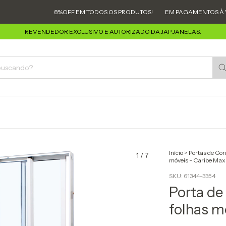
8%OFF EM TODOS OS PRODUTOS!
EM PAGAMENTOS À VISTA VIA 
REVENDEDOR EXCLUSIVO E AUTORIZADO DA JAP JANELAS.
Início
>
Portas de Cor
1
/
7
móveis - Caribe Max
SKU:
61344-3354
Porta de
folhas m