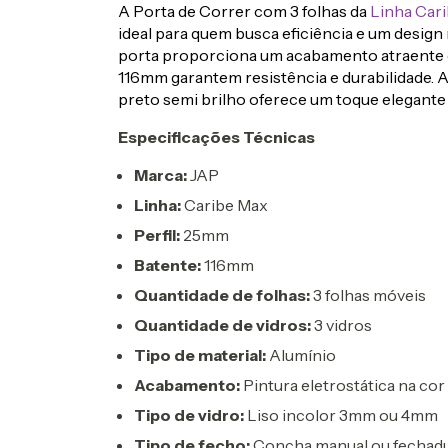
A Porta de Correr com 3 folhas da
Linha Car
ideal para quem busca eficiência e um design
porta proporciona um acabamento atraente e
116mm garantem resistência e durabilidade. A
preto semi brilho oferece um toque elegante
Especificações Técnicas
Marca:
JAP
Linha:
Caribe Max
Perfil:
25mm
Batente:
116mm
Quantidade de folhas:
3 folhas móveis
Quantidade de vidros:
3 vidros
Tipo de material:
Alumínio
Acabamento:
Pintura eletrostática na cor
Tipo de vidro:
Liso incolor 3mm ou 4mm
Tipo de fecho:
Concha manual ou fechad