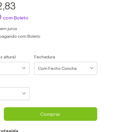
2,83
0
com
Boleto
sem juros
pagando com Boleto
x altura)
Fechadura
rotegida