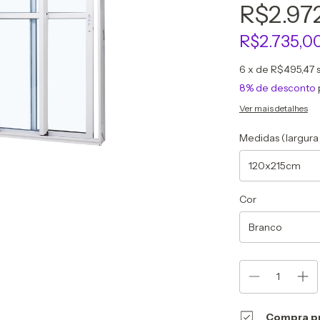
R$2.97
R$2.735,0
6
x de
R$495,47
8% de desconto
Ver mais detalhes
Medidas (largura 
Cor
Compra p