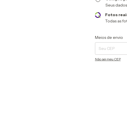
Seus dados
Fotos reai
Todas as fot
Entregas para o CEP
Meios de envio
Não sei meu CEP