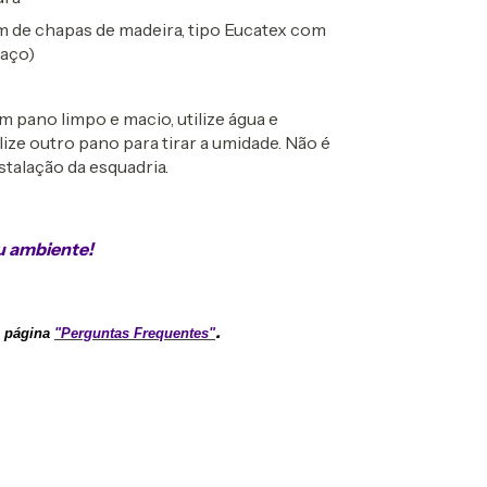
de chapas de madeira, tipo Eucatex com
 aço)
 pano limpo e macio, utilize água e
ize outro pano para tirar a umidade. Não é
talação da esquadria.
u ambiente!
.
a página
"Perguntas Frequentes"