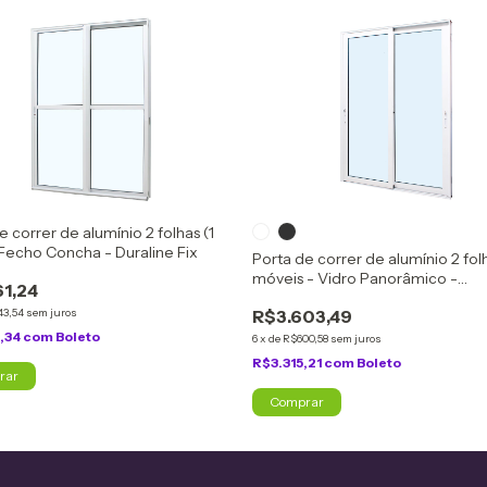
e correr de alumínio 2 folhas (1
/Fecho Concha - Duraline Fix
Porta de correr de alumínio 2 fol
móveis - Vidro Panorâmico -
61,24
c/Fechadura - Perfecta Max
43,54
sem juros
R$3.603,49
,34
com
Boleto
6
x
de
R$600,58
sem juros
R$3.315,21
com
Boleto
rar
Comprar