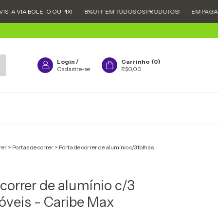
BOLETO OU PIX!
8%OFF EM TODOS OS PRODUTOS!
EM PAGAMENTOS À 
Login
/
Carrinho
(
0
)
Cadastre-se
R$0,00
rer
>
Portas de correr
>
Porta de correr de alumínio c/3 folhas
 correr de alumínio c/3
óveis - Caribe Max