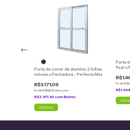
Porta d
fixa) c
io c/3 folhas
Porta de correr de alumínio 2 folhas
erfecta Max
móveis c/Fechadura - Perfecta Max
R$1.4
R$3.171,09
6
x
de
R$2
R$1.344
6
x
de
R$528,52
sem juros
R$2.917,40
com
Boleto
Comp
Comprar