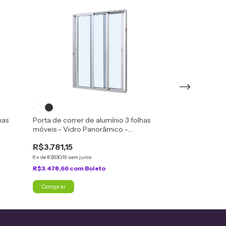
has
Porta de correr de alumínio 3 folhas
Porta de correr
móveis - Vidro Panorâmico -
fixas) - Vidro 
c/Fechadura - Caribe Max
- Caribe Max
R$3.781,15
R$4.598,61
6
x
de
R$630,19
sem juros
6
x
de
R$766,44
sem j
R$3.478,66
com
Boleto
R$4.230,72
com
Comprar
Comprar