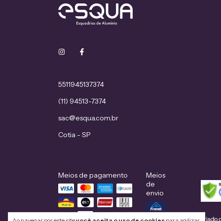
5511945137374
(11) 94513-7374
sac@esqua.com.br
Cotia - SP
Meios de pagamento
Meios
de
envio
Ao navegar por este site
você aceita o uso de cookies
para agilizar