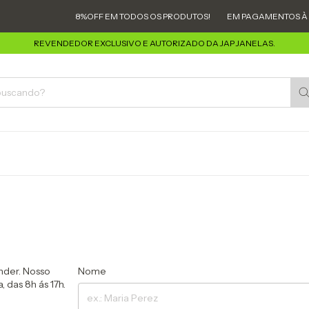
8%OFF EM TODOS OS PRODUTOS!
EM PAGAMENTOS À VIS
REVENDEDOR EXCLUSIVO E AUTORIZADO DA JAP JANELAS.
nder. Nosso
Nome
 das 8h ás 17h.