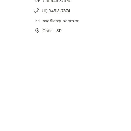
5511945137374
(11) 94513-7374
sac@esqua.com.br
Cotia - SP