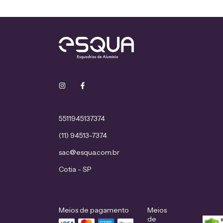
5511945137374
(11) 94513-7374
sac@esqua.com.br
Cotia - SP
Meios de pagamento
Meios
de